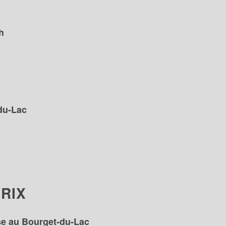
h
du-Lac
RIX
rse au Bourget-du-Lac